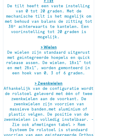
> Tilt
De tilt heeft een vaste instelling
van 0 tot 20 graden. Met de
mechanische tilt is het mogelijk om
met behoud van balans de zitting tot
38º achterwaarts te kantelen. Een
voorinstelling tot 20 graden is
mogelijk.
> Wielen
De wielen zijn standaard uitgerust
met geïntegreerde hoepels en quick
release assen. De wielen, 18x1” tot
en met 28x1”, worden gemonteerd in
een hoek van 0, 3 of 6 graden.
> Zwenkwielen
Afhankelijk van de configuratie wordt
de rolstoel geleverd met één of twee
zwenkwielen aan de voorkant. De
zwenkwielen zijn voorzien van
massieve banden,met aluminium of
plastic velgen. De positie van de
zwenkwielen is volledig instelbaar. -
Zie ook afmetingen tabel > Rem
Systeem De rolstoel is standaard
voorzien van een geïntegreerde Orthos